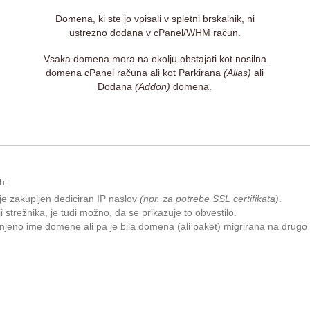
Domena, ki ste jo vpisali v spletni brskalnik, ni
ustrezno dodana v cPanel/WHM račun.
Vsaka domena mora na okolju obstajati kot nosilna
domena cPanel računa ali kot Parkirana
(Alias)
ali
Dodana
(Addon)
domena.
h:
 je zakupljen dediciran IP naslov
(npr. za potrebe SSL certifikata)
.
strežnika, je tudi možno, da se prikazuje to obvestilo.
enjeno ime domene ali pa je bila domena (ali paket) migrirana na drugo 